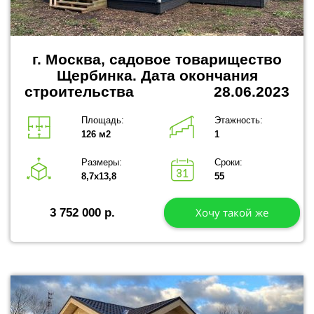
г. Москва, садовое товарищество
Щербинка.
Дата окончания
строительства 28.06.2023
Площадь:
Этажность:
126 м2
1
Размеры:
Сроки:
8,7х13,8
55
Хочу такой же
3 752 000 р.