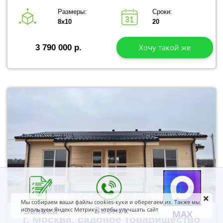
Размеры:
Сроки:
8х10
20
Хочу такой же
3 790 000 р.
Мы собираем ваши файлы cookies-куки и оберегаем их. Также мы
Звонок
Заявка
используем Яндекс Метрику, чтобы улучшать сайт
MAX
г. Москва, садовое товарищество