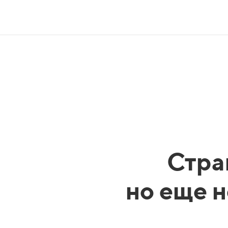
Стра
но еще н