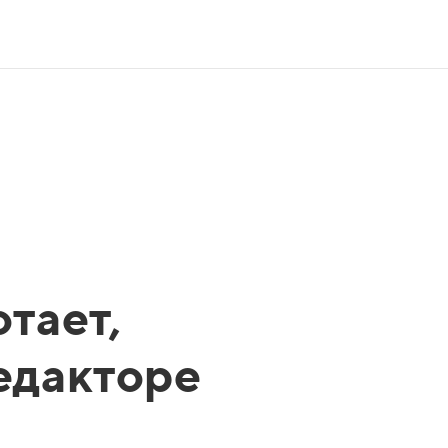
тает,
редакторе