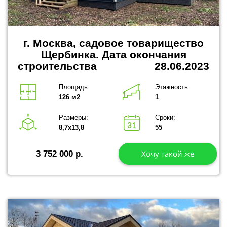
г. Москва, садовое товарищество
Щербинка.
Дата окончания
строительства 28.06.2023
Площадь:
Этажность:
126 м2
1
Размеры:
Сроки:
8,7х13,8
55
Хочу такой же
3 752 000 р.