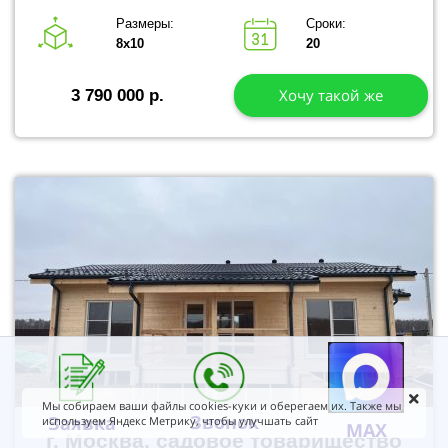
Размеры:
Сроки:
8х10
20
Хочу такой же
3 790 000 р.
Мы собираем ваши файлы cookies-куки и оберегаем их. Также мы
Звонок
Заявка
используем Яндекс Метрику, чтобы улучшать сайт
MAX
г. Москва, садовое товарищество